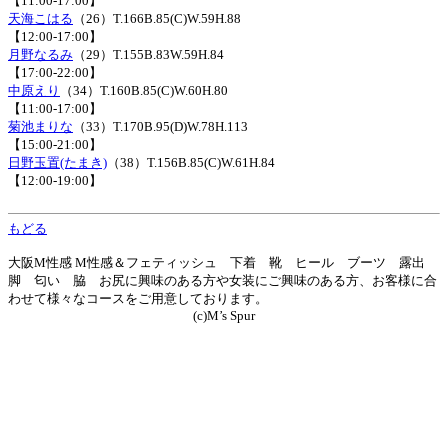
【11:00-17:00】
天海こはる
（26）T.166B.85(C)W.59H.88
【12:00-17:00】
月野なるみ
（29）T.155B.83W.59H.84
【17:00-22:00】
中原えり
（34）T.160B.85(C)W.60H.80
【11:00-17:00】
菊池まりな
（33）T.170B.95(D)W.78H.113
【15:00-21:00】
日野玉置(たまき)
（38）T.156B.85(C)W.61H.84
【12:00-19:00】
もどる
大阪M性感 M性感＆フェティッシュ 下着 靴 ヒール ブーツ 露出
脚 匂い 脇 お尻に興味のある方や女装にご興味のある方、お客様に合
わせて様々なコースをご用意しております。
(c)M’s Spur