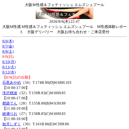
大阪Ｍ性感＆フェティッシュ エムズシュプール
2026/8/6(木) 22:47
大阪M性感 M性感＆フェティッシュ エムズシュプール M性感体験レポー
ト 大阪デリバリー 大阪お待ち合わせ・ご来店受付
8/6(木)
8/7(金)
8/8(土)
8/9(日)
8/10(月)
8/11(火)
8/12(水)
【8/9(日)の出勤】
石黒あやめ
（34）T.174B.90(D)W.68H.103
【10:00-17:00】
滝沢穂波
（32）T.159B.83(C)W.60H.85
【10:00-17:00】
都築てん
（28）T.155B.80(B)W.63H.89
【11:00-19:00】
綾瀬りお
（27）T.158B.85(C)W.60H.83
【11:00-18:00】
如月しずく
（30）T.161B.86(E)W.59H.86